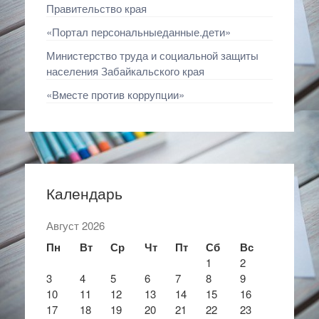
Правительство края
«Портал персональныеданные.дети»
Министерство труда и социальной защиты
населения Забайкальского края
«Вместе против коррупции»
Календарь
Август 2026
Пн
Вт
Ср
Чт
Пт
Сб
Вс
1
2
3
4
5
6
7
8
9
10
11
12
13
14
15
16
17
18
19
20
21
22
23