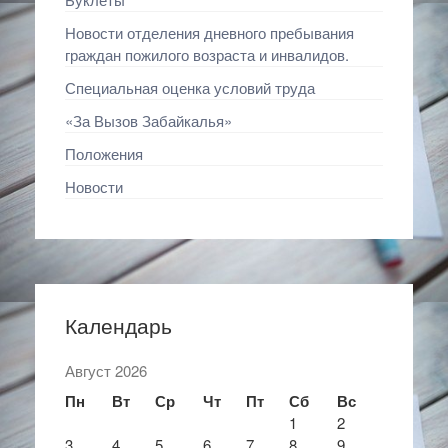
Новости отделения дневного пребывания
граждан пожилого возраста и инвалидов.
Специальная оценка условий труда
«За Вызов Забайкалья»
Положения
Новости
Календарь
Август 2026
Пн
Вт
Ср
Чт
Пт
Сб
Вс
1
2
3
4
5
6
7
8
9