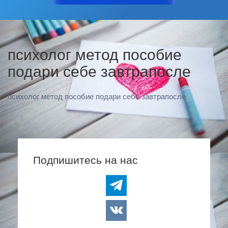
психолог метод пособие
подари себе завтрапосле
психолог метод пособие подари себе завтрапосле
Подпишитесь на нас
telegram
vkontakte