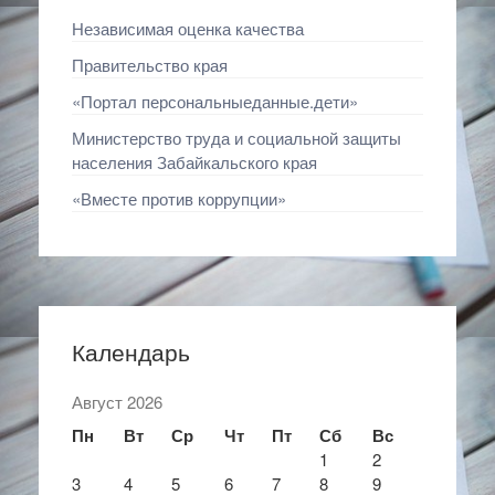
Независимая оценка качества
Правительство края
«Портал персональныеданные.дети»
Министерство труда и социальной защиты
населения Забайкальского края
«Вместе против коррупции»
Календарь
Август 2026
Пн
Вт
Ср
Чт
Пт
Сб
Вс
1
2
3
4
5
6
7
8
9