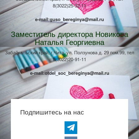
8(3022)25-32-11
e-mail:guso_bereginya@mail.ru
Заместитель директора Новикова
Наталья Георгиевна
Забайкальский край, г.Чита, ул. Ползунова д. 29 пом.99, тел
8(3022)20-91-11
e-mail:otdel_soc_bereginya@mail.ru
Подпишитесь на нас
telegram