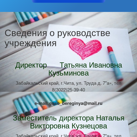
Сведения о руководстве
учреждения
Директор Татьяна Ивановна
Кузьминова
Забайкальский край, г.Чита, ул. Труда д. 7″а», тел
8(3022)25-39-40
e-mail:guso_bereginya@mail.ru
Заместитель директора Наталья
Викторовна Кузнецова
Забайкальский край, г.Чита, ул. Труда д. 7″а», тел