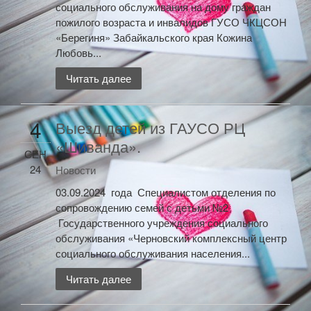
социального обслуживания на дому граждан
пожилого возраста и инвалидов ГУСО ЧКЦСОН
«Берегиня» Забайкальского края Кожина
Любовь...
Читать далее
4
Выезд детей из ГАУСО РЦ
«Шиванда».
СЕН
24
Новости
03.09.2024 года Специалистом отделения по
сопровождению семей с детьми №2
Государственного учреждения социального
обслуживания «Черновский комплексный центр
социального обслуживания населения...
Читать далее