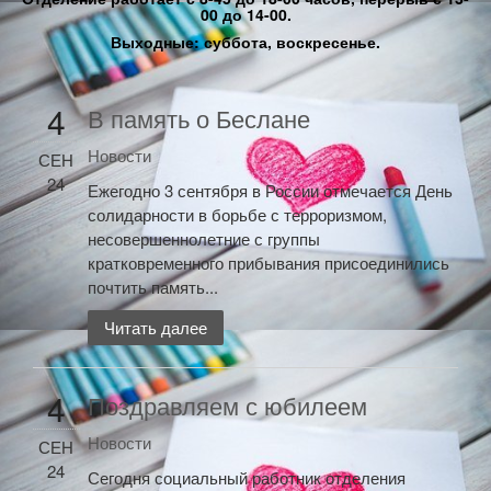
00 до 14-00.
Выходные: суббота, воскресенье.
4
В память о Беслане
Новости
СЕН
24
Ежегодно 3 сентября в России отмечается День
солидарности в борьбе с терроризмом,
несовершеннолетние с группы
кратковременного прибывания присоединились
почтить память...
Читать далее
4
Поздравляем с юбилеем
Новости
СЕН
24
Сегодня социальный работник отделения