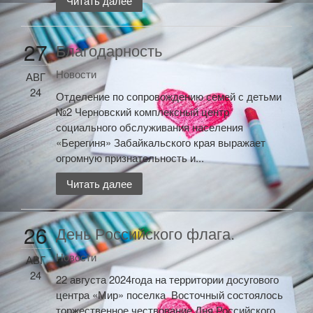
Читать далее
27
Благодарность
Новости
АВГ
24
Отделение по сопровождению семей с детьми
№2 Черновский комплексный центр
социального обслуживания населения
«Берегиня» Забайкальского края выражает
огромную признательность и...
Читать далее
26
День Российского флага.
Новости
АВГ
24
22 августа 2024года на территории досугового
центра «Мир» поселка Восточный состоялось
торжественное чествование Дня Российского