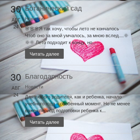
30
Ботанический сад
Новости
АВГ
24
🌸🌸🌸Я так хочу, чтобы лето не кончалось
Чтоб оно за мной умчалось, за мною вслед....🌞
🌞🌞 Лето подходит к концу, но...
Читать далее
30
Благодарность
Новости
АВГ
24
Для любого родителя, как и ребенка, начало
учебного года – особенный момент. Но не менее
важен период подготовки ребенка к...
Читать далее