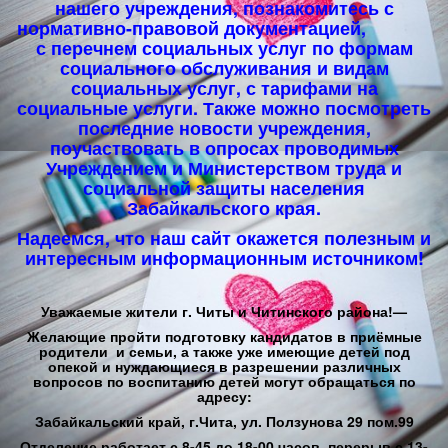
нашего учреждения, познакомитесь с
нормативно-правовой документацией,
с перечнем социальных услуг по формам
социального обслуживания и видам
социальных услуг, с тарифами на
социальные услуги. Также можно посмотреть
последние новости учреждения,
поучаствовать в опросах проводимых
Учреждением и Министерством труда и
социальной защиты населения
Забайкальского края.
Надеемся, что наш сайт окажется полезным и
интересным информационным источником!
Уважаемые жители г. Читы и Читинского района!—
Желающие пройти подготовку кандидатов в приёмные
родители и семьи, а также уже имеющие детей под
опекой и нуждающиеся в разрешении различных
вопросов по воспитанию детей могут обращаться по
адресу:
Забайкальский край, г.Чита, ул. Ползунова 29 пом.99
Отделение работает с 8-45 до 18-00 часов, перерыв с 13-