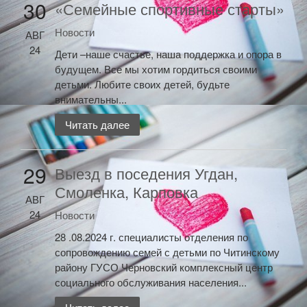
30
«Семейные спортивные старты»
Новости
АВГ
24
Дети –наше счастье, наша поддержка и опора в
будущем. Все мы хотим гордиться своими
детьми. Любите своих детей, будьте
внимательны...
Читать далее
29
Выезд в поседения Угдан,
Смоленка, Карповка
АВГ
24
Новости
28 .08.2024 г. специалисты отделения по
сопровождению семей с детьми по Читинскому
району ГУСО Черновский комплексный центр
социального обслуживания населения...