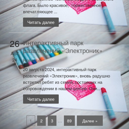
флага. Было красивое, торжественное
впечатляющее ...
Читать далее
26
Интерактивный парк
развлечений «Электроник»
АВГ
24
Новости
20 августа 2024, интерактивный парк
развлечений «Электроник», вновь радушно
встретил ребят из семей, состоящих на
сопровождении в нашем центре. Они...
Читать далее
…
1
2
3
89
Далее »